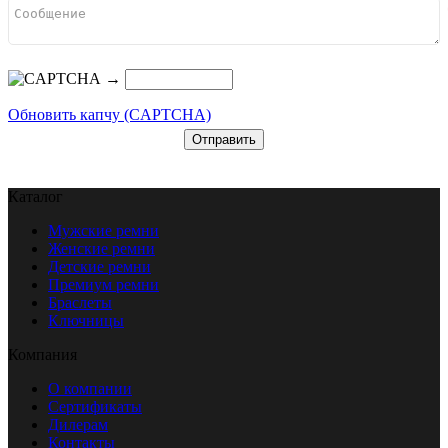
→
Обновить капчу (CAPTCHA)
Каталог
Мужские ремни
Женские ремни
Детские ремни
Премиум ремни
Браслеты
Ключницы
Компания
О компании
Сертификаты
Дилерам
Контакты